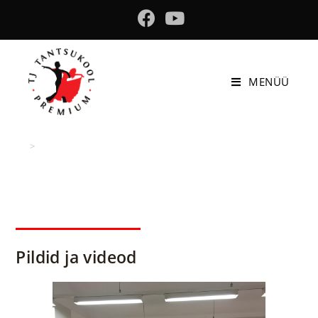
MENÜÜ
Galeriid
>
Galeriid
Pildid ja videod